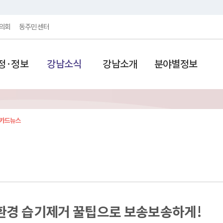
의회
동주민센터
정·정보
강남소식
강남소개
분야별정보
카드뉴스
친환경 습기제거 꿀팁으로 보송보송하게!