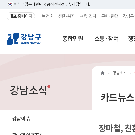
이 누리집은 대한민국 공식 전자정부 누리집입니다.
대표 홈페이지
보건소
생활·복지
교육·경제
문화·관광
강남구
강
종합민원
소통·참여
행
남
구
홈
강남소식
페
강남소식
이
카드뉴스
지
메
강남이슈
장마철, 
인