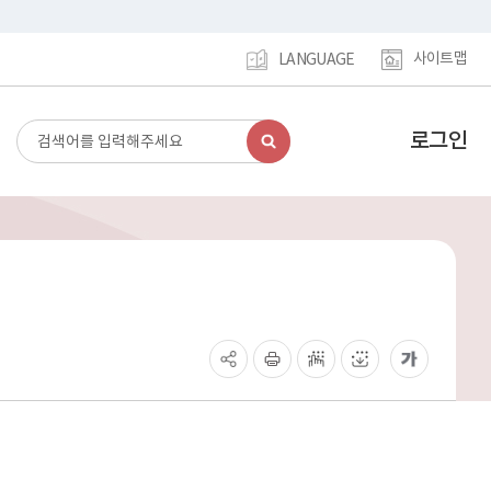
사이트맵
LANGUAGE
로그인
검
강
색
남
구
홈
페
이
지
메
인
이
동