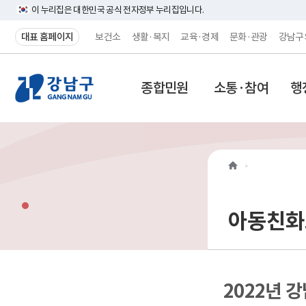
이 누리집은 대한민국 공식 전자정부 누리집입니다.
대표 홈페이지
보건소
생활·복지
교육·경제
문화·관광
강남구
강
종합민원
소통·참여
행
남
구
홈
페
이
아동친화
지
메
2022년 
인