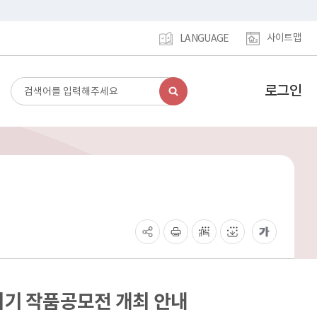
사이트맵
LANGUAGE
로그인
검
강
색
남
구
홈
페
이
지
메
인
이
동
리기 작품공모전 개최 안내