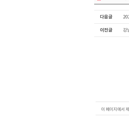
다
2
음
글
이
강
전
글
이 페이지에서 