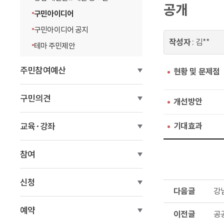
공개
이
구민아이디어
동
구민아이디어 공지
작성자
: 김**
테마 주민제안
주민참여예산
현황 및 문제점
구민의견
개선방안
교육·강좌
기대효과
참여
신청
다
강
음
글
이
예약
공
전