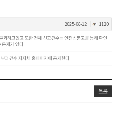
조
2025-08-12
1120
회
수
부과하고있고 또한 전체 신고건수는 안전신문고를 통해 확인
는 문제가 있다
료 부과건수 지자체 홈페이지에 공개한다
목록