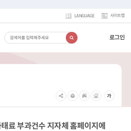
사이트맵
LANGUAGE
로그인
검
강
색
남
구
홈
페
이
지
메
인
이
동
과태료 부과건수 지자체 홈페이지에