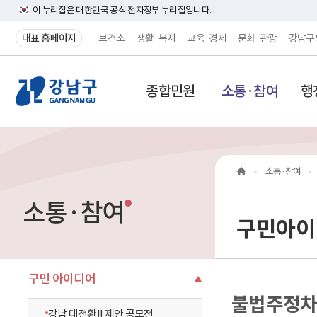
이 누리집은 대한민국 공식 전자정부 누리집입니다.
대표 홈페이지
보건소
생활·복지
교육·경제
문화·관광
강남구
강
종합민원
소통·참여
행
남
구
홈
소통·참여
페
소통·참여
이
구민아이
지
메
구민 아이디어
불법주정차
인
강남 대전환!! 제안 공모전