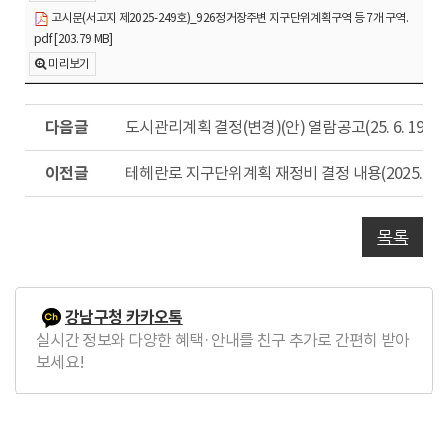
고시문(서고지 제2025-249호)_926정거장주변 지구단위계획구역 등 7개 구역.
pdf [203.79 MB]
미리보기
다
도시관리계획 결정(변경)(안) 열람공고(25. 6. 19.)
음
글
이
테헤란로 지구단위계획 재정비 결정 내용(2025.5.8.
전
글
목록
강남구청 카카오톡
실시간 정보와 다양한 혜택·안내를 친구 추가로 간편히 받아
보세요!