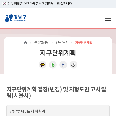
이 누리집은 대한민국 공식 전자정부 누리집입니다.
강
남
구
분야별정보
건축/도시
지구단위계획
홈
지구단위계획
페
이
지
메
지구단위계획 결정(변경) 및 지형도면 고시 알
림(서울시)
인
이
담당부서
: 도시계획과