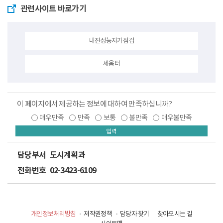
관련사이트 바로가기
내진성능자가점검
세움터
이 페이지에서 제공하는 정보에 대하여 만족하십니까?
매우만족
만족
보통
불만족
매우불만족
입력
담당부서
도시계획과
전화번호
02-3423-6109
개인정보처리방침
저작권정책
담당자 찾기
찾아오시는 길