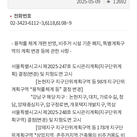
동
조
2025-05-09
12692
회
수
전화번호
02-3423-6112~3,6118,6108~9
- 용적률 체계 개편 반영, 비주거 시설 기준 폐지, 특별계획구
역의 계획 변경 등에 관한 사항 -
서울특별시고시 제2025-247호 도시관리계획(지구단위계
획) 결정(변경) 및 지형도면 고시
[논현지구 지구단위계획구역 등 98개 지구단위
계획구역 “용적률체계 등” 결정 변경]
*강남구 해당 지구 : 논현지구, 대치, 가로수길, 청
담, 양재중심지구, 압구정로변, 개포택지개발지구, 역삼
서울특별시고시 제2025-248호 도시관리계획(지구단위계
획구역) 결정(변경) 및 지형도면 고시
[양재지구 지구단위계획구역 등 178개 지구단
위계획구역 “상업지역·준주거지역 건축물의 비주거용도 비