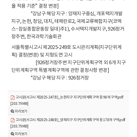
율 적용 기준” 결정 변경]
*강남구 해당 지구 : 양재지구중심, 개포택지개발
지구, 논현, 청담, 대치, 테헤란로2, 국제교류복합지구(코엑
스~잠실종합운동장 일대)주1), 수서택지개발지구, 926정거
장주변, 한국과학기술회관
서울특별시고시 제2025-249호 도시관리계획(지구단위계
획) 결정(변경) 및 지형도면 고시
[926정거장주변 지구단위계획구역 외 6개 지구
단위계획구역 특별계획구역에 관한 결정사항 변경]
*강남구 해당 지구 : 926정거장
고시문(서고시 제2025-247호)_논현지구 지구단위계획구역 등 98개 구역.pdf
[203.79 MB]
미리보기
고시문(서고시 제2025-248호)_양재지구 지구단위계획구역 등 178개 구역.pdf
[203.79 MB]
미리보기