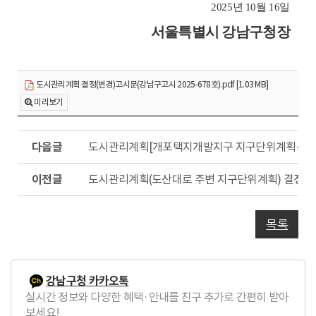
2025
년
10
월
16
일
서울특별시 강남구청장
도시관리계획 결정(변경)고시문(강남구고시 2025-678호).pdf [1.03 MB]
미리보기
다
도시관리계획[개포택지개발지구 지구단위계획구역 및
음
글
이
도시관리계획(도산대로 주변 지구단위계획) 결정(안
전
글
목록
강남구청 카카오톡
실시간 정보와 다양한 혜택·안내를 친구 추가로 간편히 받아
보세요!