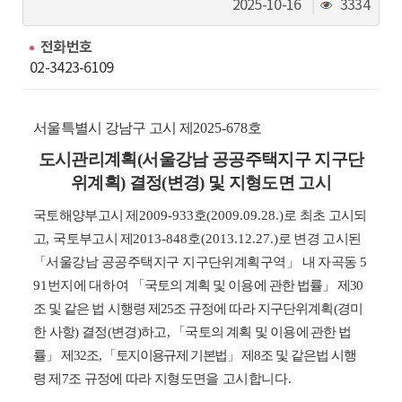
동
조
2025-10-16
3334
회
수
전화번호
02-3423-6109
서울특별시 강남구 고시 제
2025-678
호
도시관리계획
(
서울강남 공공주택지구 지구단
위계획
)
결정
(
변경
)
및 지형도면 고시
국토해양부고시 제
2009-933
호
(2009.09.28.)
로 최초 고시되
고
,
국토부고시 제
2013-848
호
(2013.12.27.)
로 변경 고시된
「
서울강남 공공주택지구 지구단위계획구역
」
내 자곡동
5
91
번지에
대하여
「
국토의 계획 및 이용에 관한 법률
」
제
30
조 및 같은 법 시행령 제
25
조 규정에 따라 지구단위
계획
(
경미
한 사항
)
결정
(
변경
)
하고
,
「
국토의 계획 및 이용
에 관한 법
률
」
제
32
조
,
「
토지이용
규제 기본법
」
제
8
조 및 같은법 시행
령
제
7
조 규정에 따라 지형도면
을 고시합니다
.