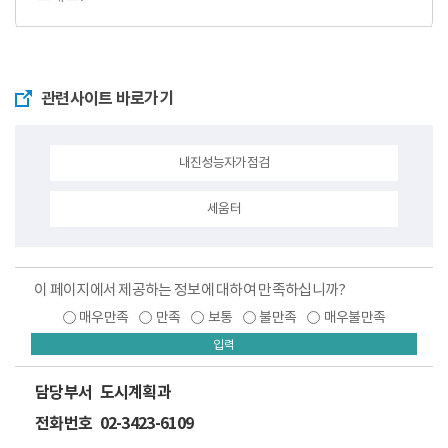
관련사이트 바로가기
내진성능자가점검
세움터
이 페이지에서 제공하는 정보에 대하여 만족하십니까?
매우만족
만족
보통
불만족
매우불만족
입력
담당부서
도시계획과
전화번호
02-3423-6109