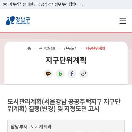
이 누리집은 대한민국 공식 전자정부 누리집입니다.
강
남
구
분야별정보
건축/도시
지구단위계획
홈
지구단위계획
페
이
지
메
도시관리계획(서울강남 공공주택지구 지구단
위계획) 결정(변경) 및 지형도면 고시
인
이
담당부서
: 도시계획과