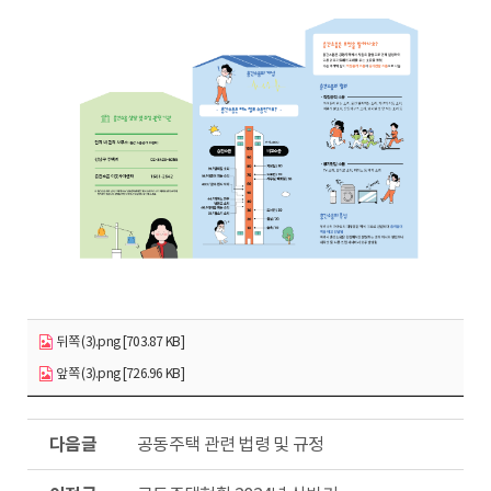
뒤쪽 (3).png [703.87 KB]
앞쪽 (3).png [726.96 KB]
다
공동주택 관련 법령 및 규정
음
글
이