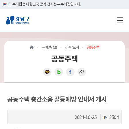
이 누리집은 대한민국 공식 전자정부 누리집입니다.
강
남
구
분야별정보
건축/도시
공동주택
홈
공동주택
페
이
지
메
공동주택 층간소음 갈등예방 안내서 게시
인
조
2024-10-25
2504
이
회