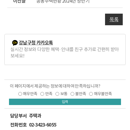
공동주택현황 2024년 상반기
전
글
목록
강남구청 카카오톡
실시간 정보와 다양한 혜택·안내를 친구 추가로 간편히 받아
보세요!
이 페이지에서 제공하는 정보에 대하여 만족하십니까?
매우만족
만족
보통
불만족
매우불만족
입력
담당부서
주택과
전화번호
02-3423-6055