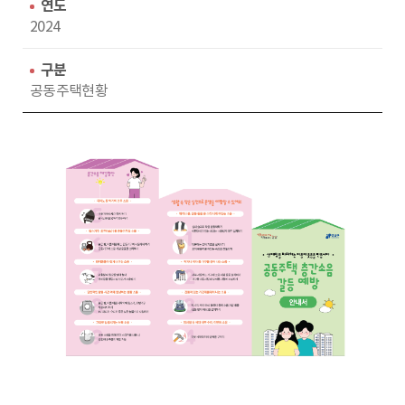
수
동
연도
2024
구분
공동주택현황