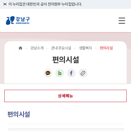
이 누리집은 대한민국 공식 전자정부 누리집입니다.
강
남
구
강남소개
관내 주요시설
생활복지
편의시설
홈
편의시설
페
이
지
상세메뉴
메
인
편의시설
이