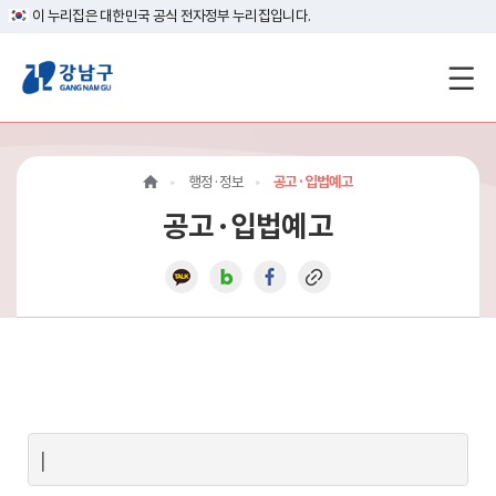
이 누리집은 대한민국 공식 전자정부 누리집입니다.
강
남
구
행정·정보
공고·입법예고
홈
공고·입법예고
페
이
지
메
인
이
|