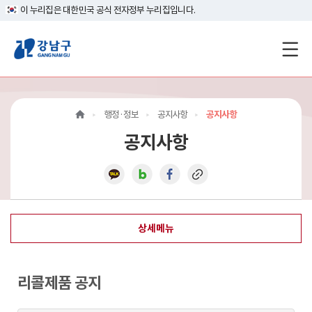
이 누리집은 대한민국 공식 전자정부 누리집입니다.
강
남
구
행정·정보
공지사항
공지사항
홈
공지사항
페
이
지
상세메뉴
메
인
리콜제품 공지
이