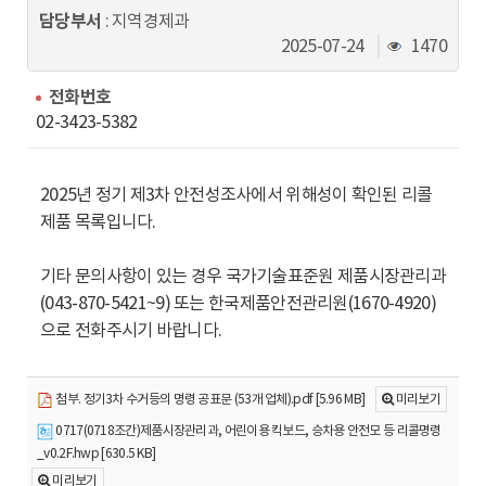
동
담당부서
: 지역경제과
조
2025-07-24
1470
회
수
전화번호
02-3423-5382
2025년 정기 제3차 안전성조사에서 위해성이 확인된 리콜
제품 목록입니다.
기타 문의사항이 있는 경우 국가기술표준원 제품시장관리과
(043-870-5421~9) 또는 한국제품안전관리원(1670-4920)
으로 전화주시기 바랍니다.
첨부. 정기3차 수거등의 명령 공표문 (53개 업체).pdf [5.96 MB]
미리보기
0717(0718조간)제품시장관리과, 어린이용 킥보드, 승차용 안전모 등 리콜명령
_v0.2F.hwp [630.5 KB]
미리보기