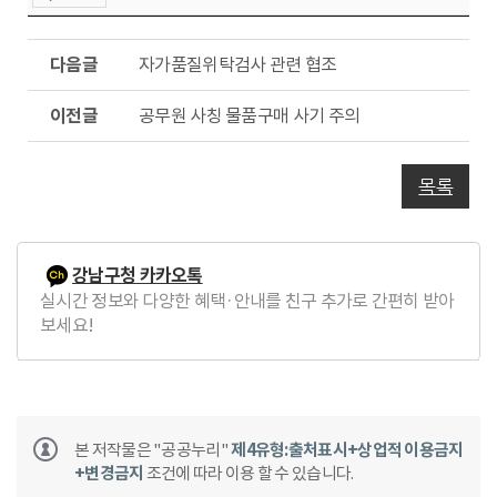
다
자가품질위탁검사 관련 협조
음
글
이
공무원 사칭 물품구매 사기 주의
전
글
목록
강남구청 카카오톡
실시간 정보와 다양한 혜택·안내를 친구 추가로 간편히 받아
보세요!
본 저작물은 "공공누리"
제4유형:출처표시+상업적 이용금지
+변경금지
조건에 따라 이용 할 수 있습니다.