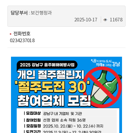
동
담당부서
: 보건행정과
조
2025-10-17
11678
회
수
전화번호
0234237018