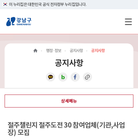
이 누리집은 대한민국 공식 전자정부 누리집입니다.
강
남
구
행정·정보
공지사항
공지사항
홈
공지사항
페
이
지
상세메뉴
메
인
절주챌린지 절주도전 30 참여업체(기관,사업
이
장) 모집