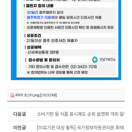
4회차 포스터.png [192.92 KB]
다
소비기한 등 식품 표시제도 순회 설명회 개최 알림
음
글
이
[의료기관 대상 필독] 국가정보자원관리원 화재로 인
전