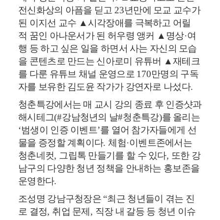
전신화상의 아픔을 딛고
23
년만에 모교 교수가
된 이지선 교수
▲
시각장애를 극복하고 어릴
적 꿈인 아나운서가 된 허우령 앵커
▲
명상
·
여
행 등 하고 싶은 일을 하면서 사는 자신의 모습
을 콘텐츠로 만드는 신아로미 유튜버
▲
재테크
를 다룬 유튜브 채널 운영으로
170
만명의 구독
자를 보유한 김도윤 작가가 강연자로 나섰다
.
청춘특강에서는 매 교시 강의 종료 후 인증샷과
해시테그
(#
강남청년의 날
#
청춘특강
)
를 올리는
‘
범생이 인증 이벤트
’
를 열어 참가자들에게 선
물을 증정할 계획이다
.
체험
·
이벤트존에서는
청춘네컷
,
그립톡 만들기를 할 수 있다
,
또한 강
남구의 다양한 청년 정책을 안내하는 홍보존을
운영한다
.
조성명 강남구청장은
“
최근 청년들이 겪는 진
로 결정
,
취업 문제
,
직장 내 갈등 등 청년 이슈