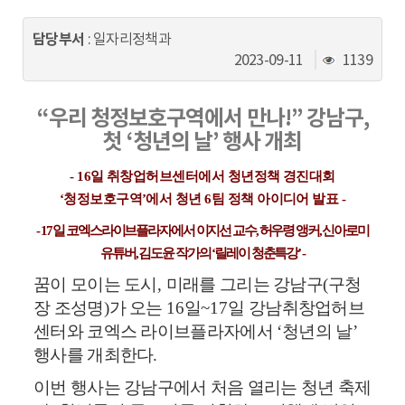
동
담당부서
: 일자리정책과
조
2023-09-11
1139
회
수
“
우리 청정보호구역에서 만나
!”
강남구
,
첫
‘
청년의 날
’
행사 개최
- 16
일 취창업허브센터에서 청년정책 경진대회
‘
청정보호구역
’
에서 청년
6
팀 정책 아이디어 발표
-
- 17 일 코엑스라이브플라자에서 이지선 교수
,
허우령 앵커
,
신아로미
유튜버
,
김도윤 작가의
‘
릴레이 청춘특강
’ -
꿈이 모이는 도시
,
미래를 그리는 강남구
(
구청
장 조성명
)
가 오는
16
일
~17
일 강남취창업허브
센터와 코엑스 라이브플라자에서
‘
청년의 날
’
행사를 개최한다
.
이번 행사는 강남구에서 처음 열리는 청년 축제