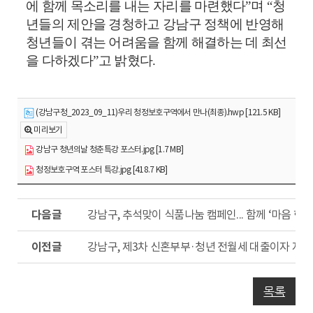
에 함께 목소리를 내는 자리를 마련했다
”
며
“
청
년들의 제안을 경청하고 강남구 정책에 반영해
청년들이 겪는 어려움을 함께 해결하는 데 최선
을 다하겠다
”
고 밝혔다
.
(강남구청_2023_09_11)우리 청정보호구역에서 만나(최종).hwp [121.5 KB]
미리보기
강남구 청년의날 청춘특강 포스터.jpg [1.7 MB]
청정보호구역 포스터 특강.jpg [418.7 KB]
다
강남구, 추석맞이 식품나눔 캠페인... 함께 ‘마음 한 
음
글
이
강남구, 제3차 신혼부부·청년 전월세 대출이자 지원
전
글
목록