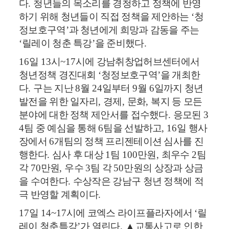
다
.
청년들의 목소리를 경청하고 정책에 반영
하기 위해 청년들이 직접 정책을 제안하는
‘
청
정보호구역
’
과 청년에게 희망과 감동을 주는
‘
릴레이 청춘 특강
’
을 준비했다
.
16
일
13
시
~17
시에 강남취창업허브센터에서
청년정책 경진대회
‘
청정보호구역
’
을 개최한
다
.
구는 지난
8
월
24
일부터
9
월
6
일까지 청년
발전을 위한 일자리
,
경제
,
문화
,
복지 등 모든
분야에 대한 정책 제안서를 접수했다
.
응모된
3
4
팀 중 예심을 통해
6
팀을 선발하고
, 16
일 행사
장에서
6
개팀의 정책 프리젠테이션 심사를 진
행한다
.
심사 후 대상
1
팀
100
만원
,
최우수
2
팀
각
70
만원
,
우수
3
팀 각
50
만원의 상장과 상금
을 수여한다
.
수상작은 강남구 청년 정책에 적
극 반영할 계획이다
.
17
일
14~17
시에 코엑스 라이프플라자에서
‘
릴
레이 청춘특강
’
가 열린다
.
▲
교통사고로 인한