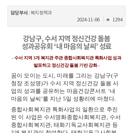
동
담당부서
: 복지정책과
조
2024-11-06
1294
회
수
강남구
,
수서 지역 정신건강 돌봄
성과공유회
‘
내 마음의 날씨
’
성료
-
수서 지역
3
개 복지관 주관 종합사회복지관 특화사업 성과
발표하고 정신건강 돌봄 기반 강화
-
꿈이 모이는 도시
,
미래를 그리는 강남구
(
구
청장 조성명
)
가 수서 지역 정신건강 돌봄 사
업의 성과를 공유하는 마음건강콘서트
‘
내
마음의 날씨
’
를 지난
5
일 성황리에 마쳤다
.
종합사회복지관 특화사업의 일환으로 추진
된 이 사업은 수서명화종합사회복지관
,
수서
종합사회복지관
,
태화기독교사회복지관 등
3
개 복지관이 참여한다
.
태화기독교사회복