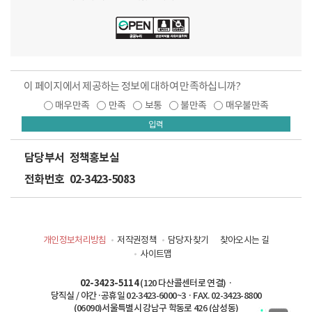
이 페이지에서 제공하는 정보에 대하여 만족하십니까?
매우만족
만족
보통
불만족
매우불만족
입력
담당부서
정책홍보실
전화번호
02-3423-5083
개인정보처리방침
저작권정책
담당자 찾기
찾아오시는 길
사이트맵
02-3423-5114
(120 다산콜센터로 연결) ·
당직실 / 야간·공휴일 02-3423-6000~3 · FAX. 02-3423-8800
(06090)서울특별시 강남구 학동로 426 (삼성동)