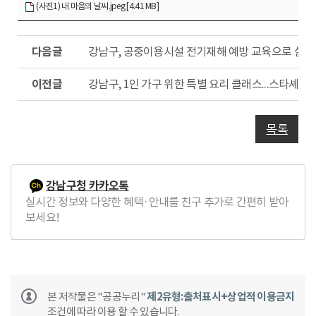
(사진1) 내 마음의 날씨.jpeg [4.41 MB]
다
강남구, 공중이용시설 전기재해 예방 교육으로 실전
음
글
이
강남구, 1인 가구 위한 특별 요리 클래스...스타셰프
전
글
목록
강남구청 카카오톡
실시간 정보와 다양한 혜택·안내를 친구 추가로 간편히 받아
보세요!
본 저작물은 "공공누리"
제2유형:출처표시+상업적 이용금지
조건에 따라 이용 할 수 있습니다.