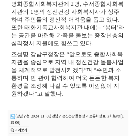
명화종합사회복지관에
2
명
,
수서종합사회복
지관의
1
명의 정신건강 사회복지사가 상주
하며 주민들의 정신적 어려움을 돕고 있다
.
또한 태화기독교사회복지관 내에는
‘
봄터
’
라
는 공간을 마련해 가족을 돌보는 중장년층의
심리정서 지원에도 힘쓰고 있다
.
조성명 강남구청장은
“
앞으로도 종합사회복
지관을 중심으로 지역 내 정신건강 돌봄사업
을 체계적으로 발전시키겠다
”
며
“
주민과 소
통하며 민
·
관이 협력하여 더욱 든든한 복지
환경을 조성해 나갈 수 있도록 아낌없이 지
원하겠다
”
고 말했다
.
(강남구청_2024_11_06) 강남구 정신건강 돌봄 성과 공유회 성료_3차.hwp [1
19 KB]
미리보기