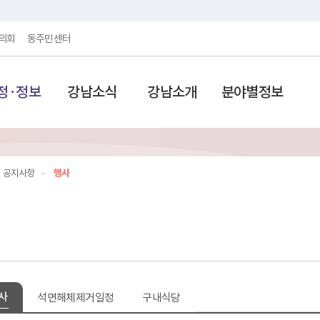
의회
동주민센터
정·정보
강남소식
강남소개
분야별정보
공지사항
행사
사
석면해체제거일정
구내식당