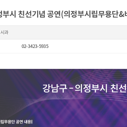
정부시 친선기념 공연(의정부시립무용단&
도시과
02-3423-5935