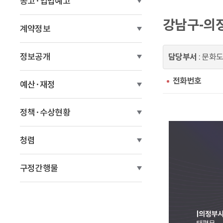
공고·입법예고
이
강남구-의
동
계약정보
정보공개
담당부서
: 문화
전화번호
예산·재정
정책·수상현황
청렴
구정간행물