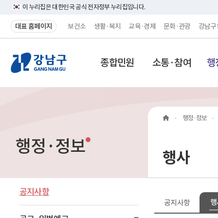
이 누리집은 대한민국 공식 전자정부 누리집입니다.
대표 홈페이지
보건소
생활·복지
교육·경제
문화·관광
강남구
강
종합민원
소통·참여
행
남
구
홈
행정·정보
페
행정·정보
이
행사
지
메
공지사항
행
공지사항
인