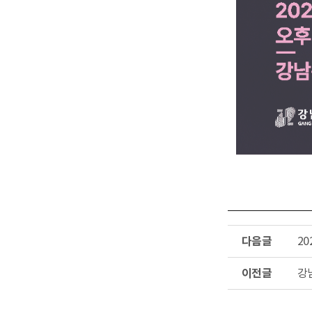
다
2
음
글
이
강
전
글