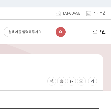
사이트맵
LANGUAGE
로그인
검
강
색
남
구
홈
페
이
지
메
인
이
동