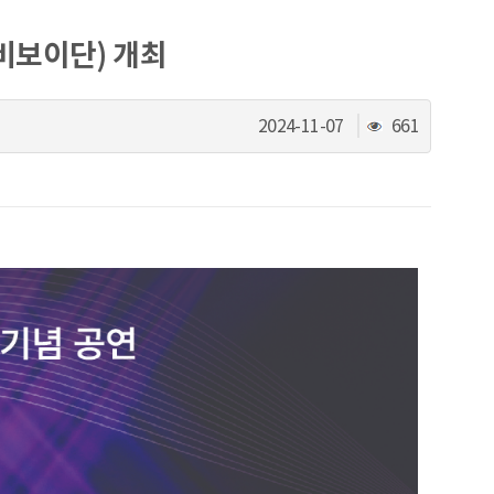
비보이단) 개최
조
2024-11-07
661
회
수