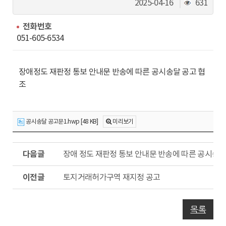
동
조
2025-04-16
631
회
수
전화번호
051-605-6534
장애정도 재판정 통보 안내문 반송에 따른 공시송달 공고 협
조
공시송달 공고문1.hwp [48 KB]
미리보기
다
장애 정도 재판정 통보 안내문 반송에 따른 공시송달
음
글
이
토지거래허가구역 재지정 공고
전
글
목록