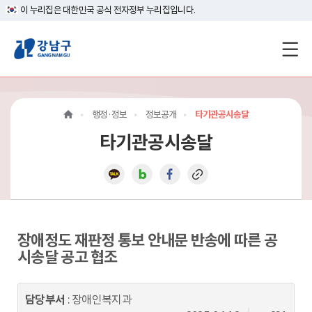
이 누리집은 대한민국 공식 전자정부 누리집입니다.
강
남
구
행정·정보
정보공개
타기관공시송달
홈
타기관공시송달
페
이
지
메
장애정도 재판정 통보 안내문 반송에 따른 공
시송달 공고 협조
인
이
담당부서
: 장애인복지과