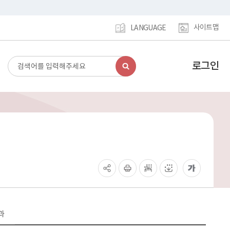
사이트맵
LANGUAGE
로그인
검
강
색
남
구
홈
페
이
지
메
인
이
동
과