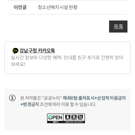
글
이
청소년복지시설 현황
전
글
목록
강남구청 카카오톡
실시간 정보와 다양한 혜택·안내를 친구 추가로 간편히 받아
보세요!
본 저작물은 "공공누리"
제4유형:출처표시+상업적 이용금지
+변경금지
조건에 따라 이용 할 수 있습니다.