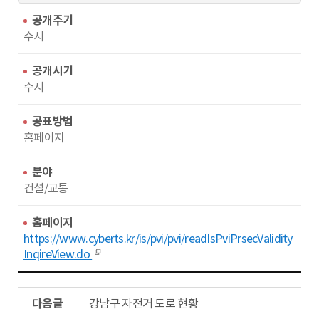
회
동
수
공개주기
수시
공개시기
수시
공표방법
홈페이지
분야
건설/교통
홈페이지
https://www.cyberts.kr/is/pvi/pvi/readIsPviPrsecValidity
InqireView.do
다
강남구 자전거 도로 현황
음