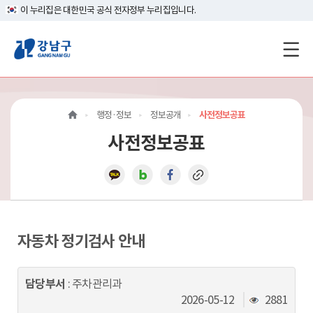
이 누리집은 대한민국 공식 전자정부 누리집입니다.
강
남
구
행정·정보
정보공개
사전정보공표
홈
사전정보공표
페
이
지
메
자동차 정기검사 안내
인
담당부서
: 주차관리과
이
조
2026-05-12
2881