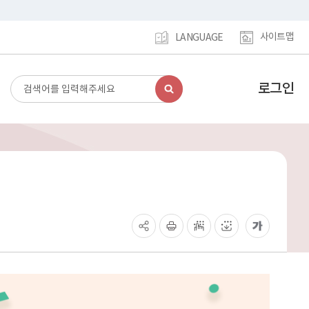
사이트맵
LANGUAGE
로그인
검
강
색
남
구
홈
페
이
지
메
인
이
동