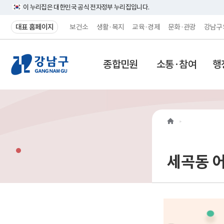
이 누리집은 대한민국 공식 전자정부 누리집입니다.
대표 홈페이지
보건소
생활·복지
교육·경제
문화·관광
강남구
강
종합민원
소통·참여
행
남
구
홈
페
이
세곡동 
지
메
인