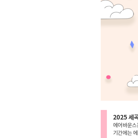
이
동
2025 
에어바운스는
기간에는 에