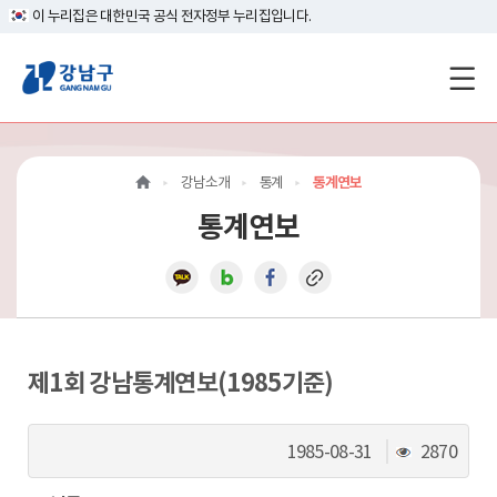
이 누리집은 대한민국 공식 전자정부 누리집입니다.
강
남
구
강남소개
통계
통계연보
홈
통계연보
페
이
지
메
제1회 강남통계연보(1985기준)
인
조
1985-08-31
2870
이
회