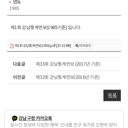
수
동
년도
1985
제1회 강남통계연보(1985기준) 입니다.
제1회 강남통계연보(1986).pdf [25.53 MB]
미리보기
다
제33회 강남통계연보 (2017년 기준)
음
글
이
제32회 강남통계연보(2016년 기준)
전
글
목록
강남구청 카카오톡
실시간 정보와 다양한 혜택·안내를 친구 추가로 간편히 받아