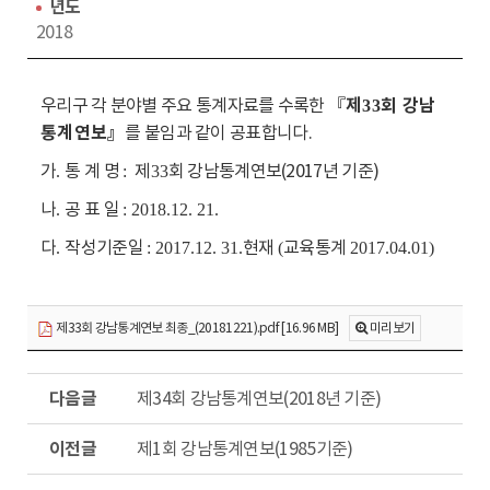
수
동
년도
2018
우리구 각 분야별 주요 통계자료를 수록한
『
제
회 강남
33
통계연보
』
를 붙임과 같이 공표합니다.
가
통 계 명
제
회 강남통계연보(2017년 기준)
.
:
33
나
공 표 일
.
: 2018.12. 21.
다
작성기준일
현재
교육통계
.
: 2017.12. 31.
(
2017.04.01)
제33회 강남통계연보 최종_(20181221).pdf [16.96 MB]
미리보기
다
제34회 강남통계연보(2018년 기준)
음
글
이
제1회 강남통계연보(1985기준)
전
글