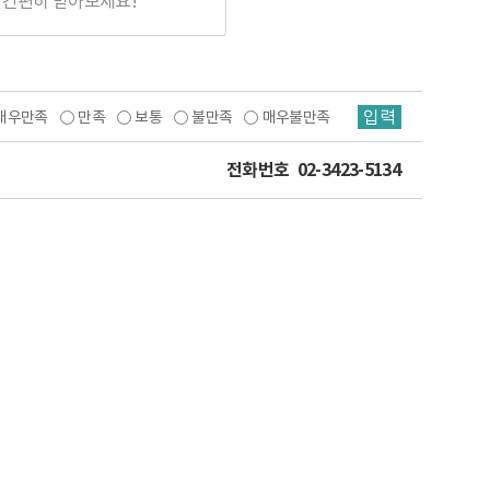
 간편히 받아보세요!
입력
매우만족
만족
보통
불만족
매우불만족
전화번호
02-3423-5134