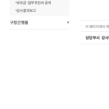
보조금·업무추진비 공개
감사결과보고
구정간행물
이 페이지에서 
담당부서
감사