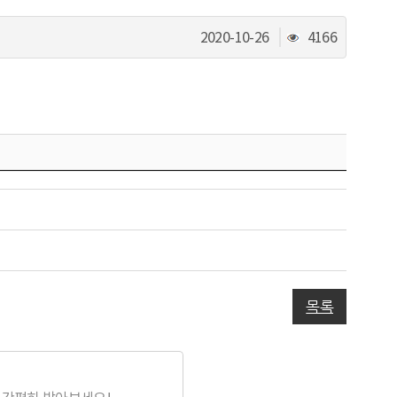
조
2020-10-26
4166
회
수
목록