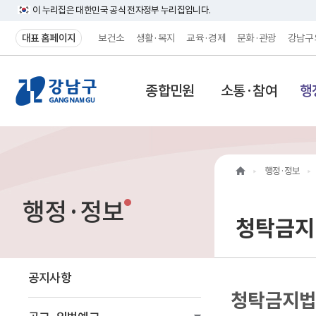
이 누리집은 대한민국 공식 전자정부 누리집입니다.
대표 홈페이지
보건소
생활·복지
교육·경제
문화·관광
강남구
강
종합민원
소통·참여
행
남
구
홈
행정·정보
페
행정·정보
이
청탁금지
지
메
공지사항
청탁금지법 
인