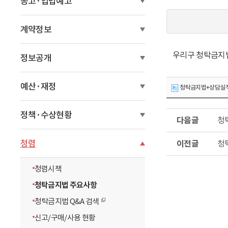
공고·입법예고
이
동
계약정보
우리구 청탁금지법
정보공개
예산·재정
청탁금지법+상담실적(홈페
다
정책·수상현황
청탁
음
글
이
청렴
청
전
글
청렴시책
청탁금지법 주요사항
청탁금지법 Q&A 검색
신고/구매/사용 현황