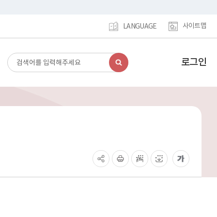
사이트맵
LANGUAGE
로그인
검
강
색
남
구
홈
페
이
지
메
인
이
동