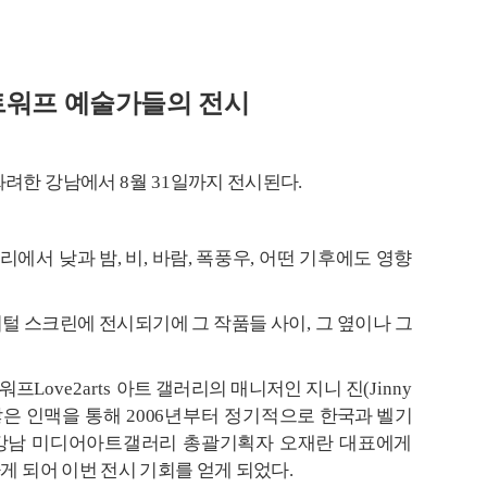
트워프 예술가들의 전시
화려한 강남에서
8
월
31
일까지 전시된다
.
러리에서
낮과
밤
,
비
,
바람
,
폭풍우
,
어떤 기후에도 영향
지털 스크린에 전시되기에 그 작품들 사이
,
그 옆이나 그
트워프
Love2arts
아트 갤러리의 매니저인 지니 진
(Jinny
많은 인맥을 통해
2006
년부터 정기적으로
한국과 벨기
강남 미디어아트갤러리 총괄기획자 오재란 대표에게
게 되어 이번 전시 기회를 얻게 되었다
.