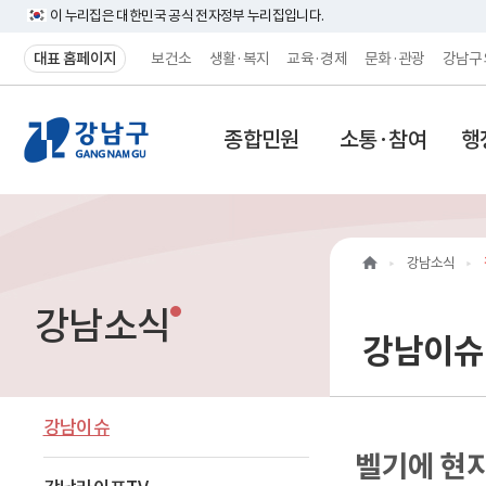
이 누리집은 대한민국 공식 전자정부 누리집입니다.
대표 홈페이지
보건소
생활·복지
교육·경제
문화·관광
강남구
강
종합민원
소통·참여
행
남
구
홈
강남소식
페
강남소식
이
강남이슈
지
메
강남이슈
벨기에 현지
인