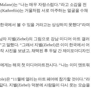
 Malane)
는
“
나는 매우 자랑스럽다
.”
라고 소감을 전
스
(Kathreftis)
는 거울처럼 서로 마주하는 얼굴을 수채
 한국에서
볼 수 있을 거라고는 상상하지 못했다
”
라며
남자 지벨
(Ziebel)
의 그림으로 강남 미디어 아트 갤러
”
고 말했다
. “
그래서 지벨
(Ziebel)
은 이미
한국
에서 어
신작
사진을 보냈고
,
채택된 후 두달 간 제이포더디자인
)
에게는 해외 첫 미디어아트전시다
. “
나는 이미 앤트워
ole)
은
“11
월에 열리는 아트 페어에 참가할 것이다
.”
라
 같다
.
지벨
(Ziebel)
덕분에 사람들이 다시 웃는 모습을