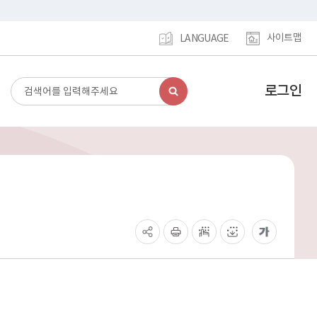
사이트맵
LANGUAGE
로그인
검
강
색
남
구
홈
페
이
지
메
인
이
동