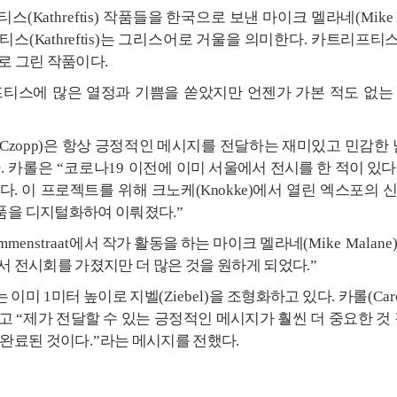
프티스
(Kathreftis)
작품들을 한국으로 보낸 마이크 멜라네
(Mike
티스
(Kathreftis)
는 그리스어로
거울을 의미한다
.
카트리프티
로 그린 작품이다
.
티스에 많은 열정과 기쁨을 쏟았지만 언젠가 가본 적도 없는
 Czopp)
은 항상 긍정적인 메시지를 전달하는 재미있고 민감한 
다
.
카롤은
“
코로나
19
이전에
이미 서울에서 전시를 한 적이 있다
하다
.
이 프로젝트를 위해 크노케
(Knokke)
에서 열린 엑스포의
품을 디지털화하여 이뤄졌다
.”
mmenstraat
에서 작가 활동을 하는 마이크 멜라네
(Mike Malane
서 전시회를 가졌지만 더 많은 것을 원하게 되었다
.”
는 이미
1
미터 높이로 지벨
(Ziebel)
을 조형화하고 있다
.
카롤
(Car
하고
“
제가 전달할 수 있는 긍정적인 메시지가 훨씬 더 중요한 것
 완료된 것이다
.”
라는 메시지를 전했다
.