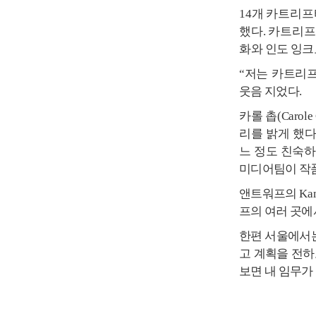
14
개 카트리
했다
.
카트리프
화와
인도 잉크
“
저는 카트리프
웃음 지었다
.
카롤 촙
(Carole
리를 밝게 했
느 정도 친숙
미디어팀이 작
앤트워프의
Ka
프의 여러 곳에
한편 서울에서
고 계획을 전
보면 내 임무가