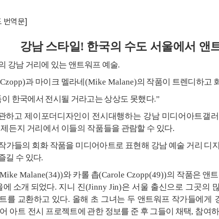
도 번역문]
강남 스타일
!
한국의 수도 서울에서 앤
의 강남 거리에 있는 앤트워프 예술
.
 Czopp)
과 마이크 멜라네
(Mike Malane)
의 작품이 트렌디하고 
품이 한국에서 전시될 거라고는 상상도 못했다
.”
관하고 제이포더디자인이 전시대행하는 강남 미디어아트갤
언제든지 거리에서 이들의
작품
들을 관람할 수 있다
.
작가들의 회화 작품을 미디어아트로 표현해 강남 예술 거리 디
즐길 수 있다
.
(Mike Malane(34))
와 카롤 촙
(Carole Czopp(49))
의 작품은 앤
울에 소개 되었다
.
지니 진
(Jinny Jin)
은 서울 출신으로 그곳의 
젝트를 교환하고 있다
.
올해 초 그녀는 두 앤트워프 작가들
에게 
어 아트 전시
프로젝트에 관한 정보를 준 후 그들이 채택
,
참여하