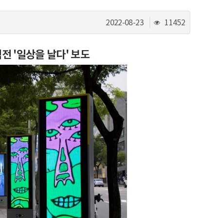
조
2022-08-23
11452
회
수
 '일상을 날다' 보도