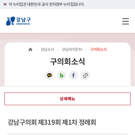
이 누리집은 대한민국 공식 전자정부 누리집입니다.
강
남
구
강남소식
강남라이프TV
구의회소식
홈
구의회소식
페
이
지
상세메뉴
메
인
강남구의회 제319회 제1차 정례회
이