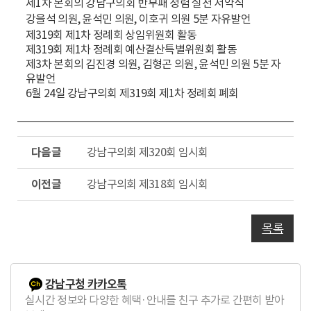
제1차 본회의 강남구의회 반부패 청렴 실천 서약식
강을석 의원, 윤석민 의원, 이호귀 의원 5분 자유발언
제319회 제1차 정례회 상임위원회 활동
제319회 제1차 정례회 예산결산특별위원회 활동
제3차 본회의 김진경 의원, 김형곤 의원, 윤석민 의원 5분 자
유발언
6월 24일 강남구의회 제319회 제1차 정례회 폐회
다
강남구의회 제320회 임시회
음
글
이
강남구의회 제318회 임시회
전
글
목록
강남구청 카카오톡
실시간 정보와 다양한 혜택·안내를 친구 추가로 간편히 받아