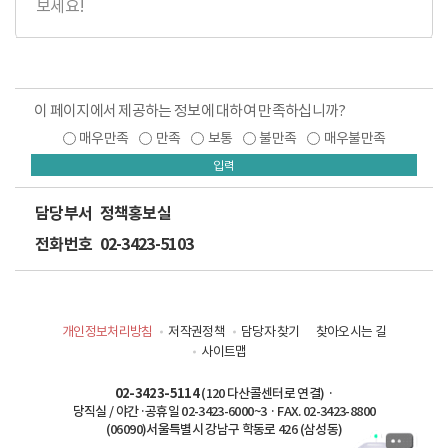
보세요!
이 페이지에서 제공하는 정보에 대하여 만족하십니까?
매우만족
만족
보통
불만족
매우불만족
입력
담당부서
정책홍보실
전화번호
02-3423-5103
개인정보처리방침
저작권정책
담당자 찾기
찾아오시는 길
사이트맵
02-3423-5114
(120 다산콜센터로 연결) ·
당직실 / 야간·공휴일 02-3423-6000~3 · FAX. 02-3423-8800
(06090)서울특별시 강남구 학동로 426 (삼성동)