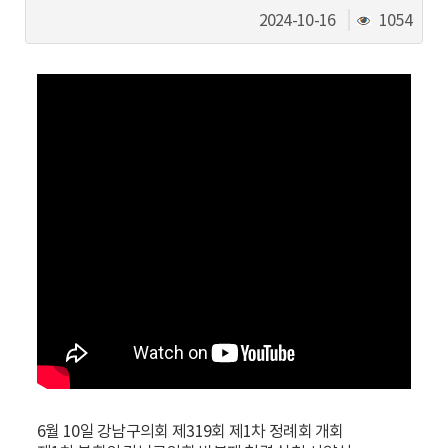
동
조
2024-10-16
1054
회
수
6월 10일 강남구의회 제319회 제1차 정례회 개회