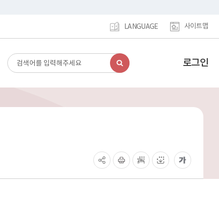
사이트맵
LANGUAGE
로그인
검
강
색
남
구
홈
페
이
지
메
인
이
동