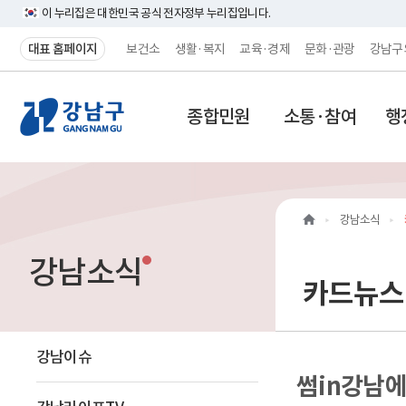
이 누리집은 대한민국 공식 전자정부 누리집입니다.
대표 홈페이지
보건소
생활·복지
교육·경제
문화·관광
강남구
강
종합민원
소통·참여
행
남
구
홈
강남소식
페
강남소식
이
카드뉴스
지
메
강남이슈
썸in강남에
인