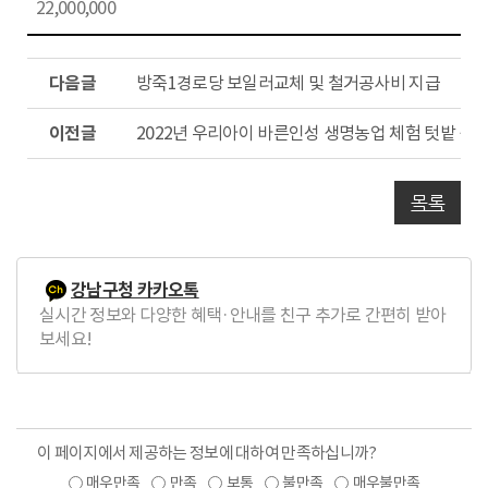
22,000,000
다
방죽1경로당 보일러교체 및 철거공사비 지급
음
글
이
2022년 우리아이 바른인성 생명농업 체험 텃밭 생
전
글
목록
강남구청 카카오톡
실시간 정보와 다양한 혜택·안내를 친구 추가로 간편히 받아
보세요!
이 페이지에서 제공하는 정보에 대하여 만족하십니까?
매우만족
만족
보통
불만족
매우불만족