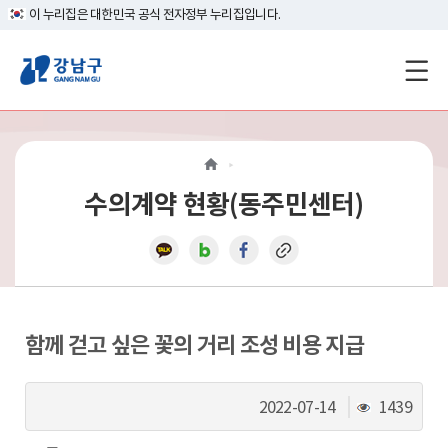
이 누리집은 대한민국 공식 전자정부 누리집입니다.
강
남
구
홈
수의계약 현황(동주민센터)
페
이
지
메
함께 걷고 싶은 꽃의 거리 조성 비용 지급
인
조
2022-07-14
1439
이
회