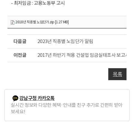
- 최저임금 : 고용노동부 고시
2018년 직종별 노임단가.zip [1.27 MB]
다
2023년 직종별 노임단가 알림
음
글
이
2017년 하반기 적용 건설업 임금실태조사 보고서
전
글
목록
강남구청 카카오톡
실시간 정보와 다양한 혜택·안내를 친구 추가로 간편히 받아
보세요!