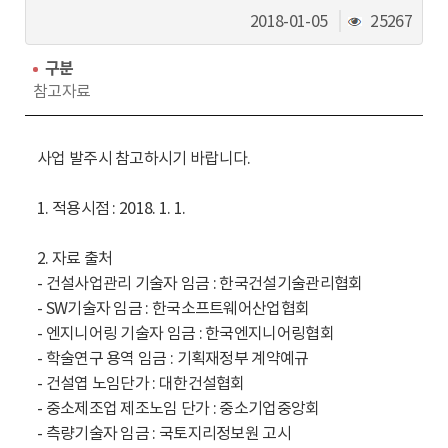
동
조
2018-01-05
25267
회
수
구분
참고자료
사업 발주시 참고하시기 바랍니다.
1. 적용시점 : 2018. 1. 1.
2. 자료 출처
- 건설사업관리 기술자 임금 : 한국건설기술관리협회
- SW기술자 임금 : 한국소프트웨어산업협회
- 엔지니어링 기술자 임금 : 한국엔지니어링협회
- 학술연구 용역 임금 : 기획재정부 계약예규
- 건설엽 노임단가 : 대한건설협회
- 중소제조업 제조노임 단가 : 중소기업중앙회
- 측량기술자 임금 : 국토지리정보원 고시