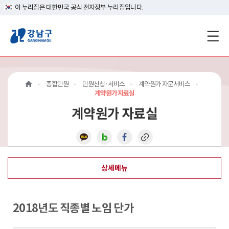
이 누리집은 대한민국 공식 전자정부 누리집입니다.
강
남
구
종합민원
민원신청·서비스
계약원가 자문서비스
홈
계약원가 자료실
계약원가 자료실
페
이
지
상세메뉴
메
인
2018년도 직종별 노임 단가
이