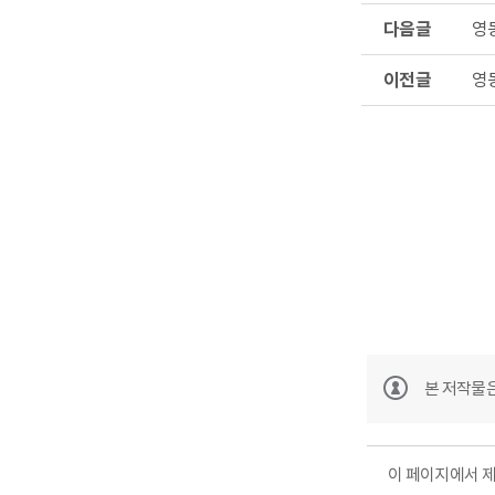
다
영
음
글
이
영
전
글
본 저작물
이 페이지에서 