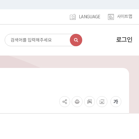
사이트맵
LANGUAGE
로그인
검
강
색
남
구
홈
페
이
지
메
인
이
동