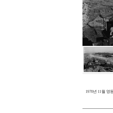
이
다
전
음
사
사
진
진
보
보
이
다
기
기
전
음
사
사
진
진
1970년 11월
보
보
기
기