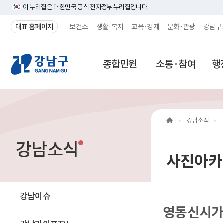
이 누리집은 대한민국 공식 전자정부 누리집입니다.
대표 홈페이지
보건소
생활·복지
교육·경제
문화·관광
강남구
강
종합민원
소통·참여
행
남
구
홈
강남소식
페
강남소식
이
사진아카
지
메
강남이슈
영동신시가
인