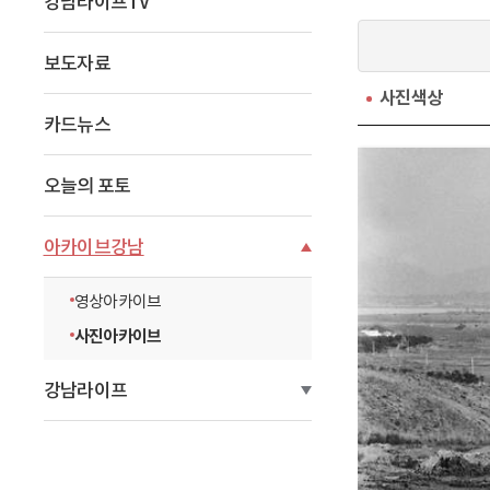
강남라이프TV
이
동
보도자료
사진색상
카드뉴스
오늘의 포토
아카이브강남
영상아카이브
사진아카이브
강남라이프