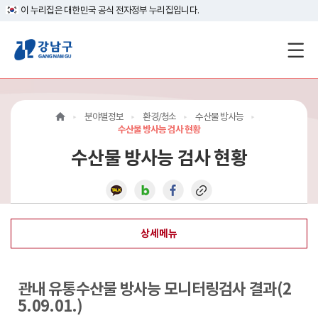
이 누리집은 대한민국 공식 전자정부 누리집입니다.
강
남
구
분야별정보
환경/청소
수산물 방사능
홈
수산물 방사능 검사 현황
수산물 방사능 검사 현황
페
이
지
상세메뉴
메
인
관내 유통수산물 방사능 모니터링검사 결과(2
이
5.09.01.)