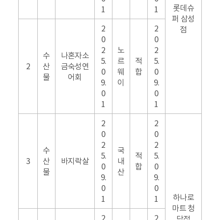
롯데슈
1
1
퍼 삼성
2
2
점
0
0
2
노
2
수
나혼자소
5.
르
적
5.
2
산
금숙성연
0
웨
합
0
물
어회
9.
이
9.
0
0
1
1
2
2
0
0
2
2
수
국
5.
적
5.
3
산
바지락살
내
0
합
0
물
산
9.
9.
0
0
하나로
1
1
마트 청
2
2
담점