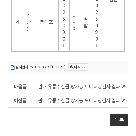
0
0
2
2
수
러
5.
적
5.
4
산
동태포
시
0
합
0
물
아
9.
9.
0
0
1
1
검사결과(25.09.01.).xlsx [11.11 KB]
미리보기
다
관내 유통수산물 방사능 모니터링검사 결과(25.09.03
음
글
이
관내 유통수산물 방사능 모니터링검사 결과(25.07.31
전
글
목록