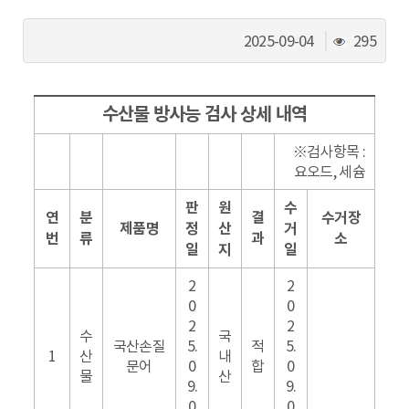
동
조
2025-09-04
295
회
수
수산물 방사능 검사 상세 내역
※검사항목 :
요오드, 세슘
판
원
수
연
분
결
수거장
제품명
정
산
거
번
류
과
소
일
지
일
2
2
0
0
2
2
수
국
국산손질
5.
적
5.
1
산
내
문어
0
합
0
물
산
9.
9.
0
0