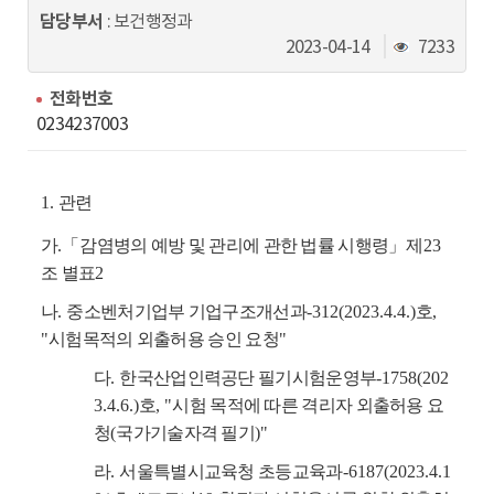
동
담당부서
: 보건행정과
조
2023-04-14
7233
회
수
전화번호
0234237003
1.
관련
가
.
「
감염병의 예방 및 관리에 관한 법률 시행령
」
제
23
조 별표
2
나
.
중소벤처기업부 기업구조개선과
-312(2023.4.4.)
호
,
"
시험목적의 외출허용 승인 요청
"
다
.
한국산업인력공단 필기시험운영부
-1758(202
3.4.6.)
호
, "
시험 목적에 따른 격리자 외출허용 요
청
(
국가기술자격 필기
)"
라
.
서울특별시교육청 초등교육과
-6187(2023.4.1