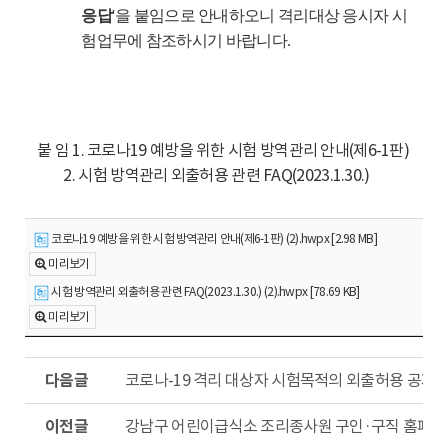
응답
'
을 붙임으로 안내하오니 격리대상 응시자 시
험업무에 참조하시기 바랍니다
.
붙 임 1. 코로나19 예방을 위한 시험 방역관리 안내(제6-1판)
2. 시험 방역관리 외출허용 관련 FAQ(2023.1.30.)
코로나19 예방을 위한 시험 방역관리 안내(제6-1판) (2).hwpx [2.98 MB]
미리보기
시험 방역관리 외출허용 관련 FAQ(2023.1.30.) (2).hwpx [78.69 KB]
미리보기
다
코로나-19 격리 대상자 시험목적의 외출허용 공지(
음
글
이
강남구 어린이급식소 조리종사원 구인·구직 홈페이
전