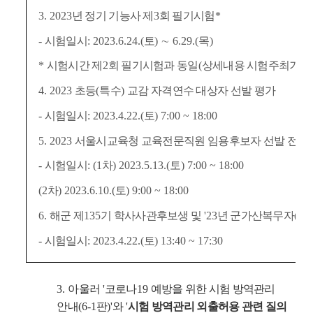
3. 2023
년 정기 기능사 제
3
회 필기시험
*
-
시험일시
: 2023.6.24.(
토
)
∼
6.29.(
목
)
*
시험시간 제
2
회 필기시험과 동일
(
상세내용 시험주최기관
4. 2023
초등
(
특수
)
교감 자격연수 대상자 선발 평가
-
시험일시
: 2023.4.22.(
토
) 7:00 ~ 18:00
5. 2023
서울시교육청 교육전문직원 임용후보자 선발 전형
-
시험일시
: (1
차
) 2023.5.13.(
토
) 7:00 ~ 18:00
(2
차
) 2023.6.10.(
토
) 9:00 ~ 18:00
6.
해군 제
135
기 학사사관후보생 및
'23
년 군가산복무자
(
장
-
시험일시
: 2023.4.22.(
토
) 13:40 ~ 17:30
3.
아울러
'
코로나
19
예방을 위한 시험 방역관리
안내
(6-1
판
)'
와
'
시험 방역관리 외출허용 관련 질의