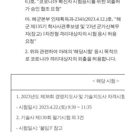
0.)
호
, "
코로나
19
확진자 시험응시를 위한 외출허
가 승인 협조 요청
"
마
.
해군본부 인재획득과
-2341(2023.4.12.)
호
, "
해
군 제
135
기 학사사관후보생 및
'23
년 군가산복무
자
(
장교
) 1
차전형 격리대상자의 시험 응시 허용
요청
"
2.
위와 관련하여 아래의
'
해당시험
'
응시 목적으
로 코로나
19
격리대상자의 외출을 허용합니다.
<
해당 시험
>
1. 2023
년도 제
38
회 경영지도사 및 기술지도사 자격시험
(1
-
시험일시
: 2023.4.22.(
토
) 9:30 ~ 11:35
2.
기술사 제
130
회 필기시험 외
3
건
-
시험일시
: '
붙임
3'
참고