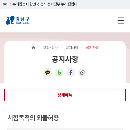
이 누리집은 대한민국 공식 전자정부 누리집입니다.
강
남
구
행정·정보
공지사항
공지사항
홈
공지사항
페
이
지
상세메뉴
메
인
시험목적의 외출허용
이