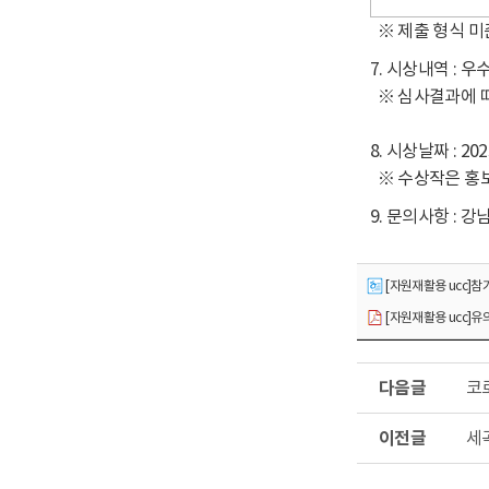
※ 제출 형식 미
7. 시상내역 : 우
※ 심사결과에 따
8. 시상날짜 : 2
※ 수상작은 홍보
9. 문의사항 : 강
[자원재활용 ucc]참가
[자원재활용 ucc]유의사
다
코
음
글
이
세
전
글