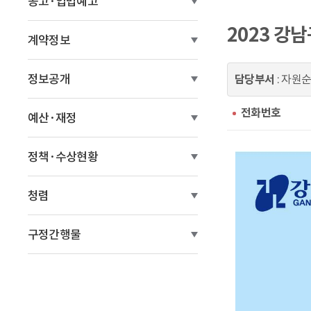
공고·입법예고
이
2023 강
동
계약정보
정보공개
담당부서
: 자원
전화번호
예산·재정
정책·수상현황
청렴
구정간행물