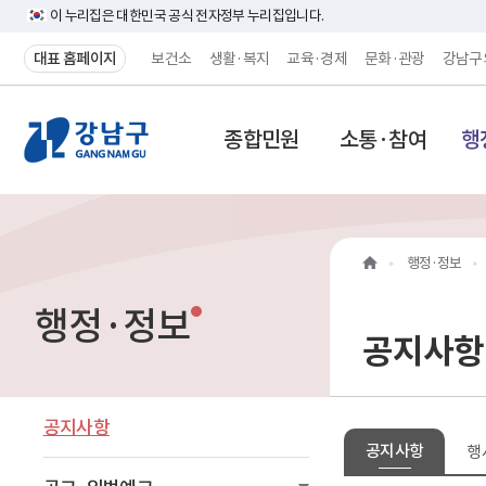
이 누리집은 대한민국 공식 전자정부 누리집입니다.
대표 홈페이지
보건소
생활·복지
교육·경제
문화·관광
강남구
강
종합민원
소통·참여
행
남
구
홈
행정·정보
페
행정·정보
이
공지사항
지
메
공지사항
공지사항
행
인