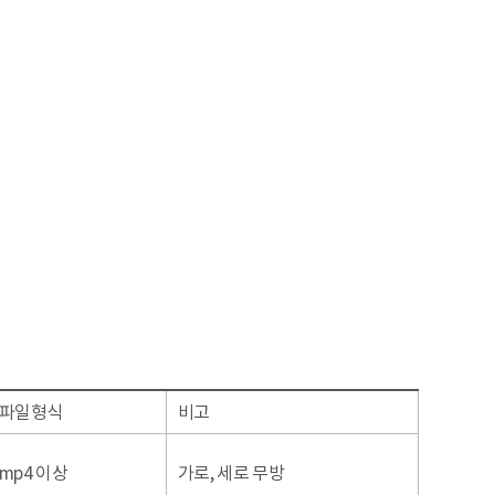
파일형식
비고
mp4 이상
가로, 세로 무방