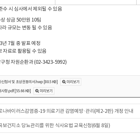
준수 시 심사에서 제외될 수 있음
수상 상금 50만원 10팀
라 규모는 변동 될 수 있음
023년 7월 중 발표 예정
 자료로 활용될 수 있음
남구청 자원순환과 (02-3423-5992)
신청서 및 초상권동의서.hwp [80.5 KB]
미리보기
항.pdf [55.66 KB]
미리보기
로나바이러스감염증-19 의료기관 감염예방·관리(제2-2판) 개정 안내
곡보건지소 당뇨관리를 위한 식사요법 교육신청(6월 8일)