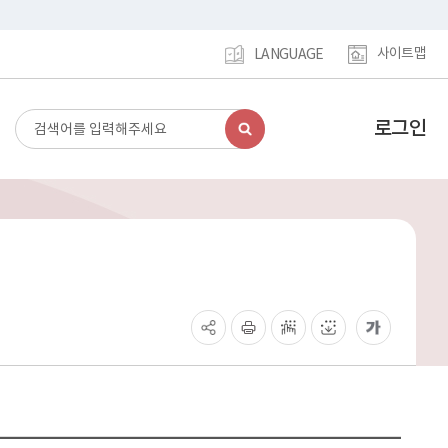
사이트맵
LANGUAGE
로그인
검
강
색
남
구
홈
페
이
지
메
인
이
동