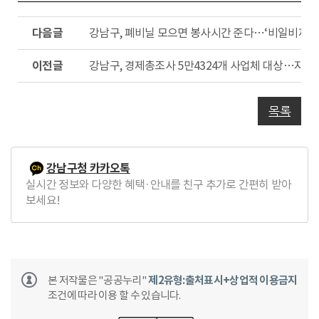
다
강남구, 폐비닐 모으면 봉사시간 준다…‘비일비재’ 
음
글
이
강남구, 경제총조사 5만4324개 사업체 대상…자치
전
글
목록
강남구청 카카오톡
실시간 정보와 다양한 혜택·안내를 친구 추가로 간편히 받아
보세요!
본 저작물은 "공공누리"
제2유형:출처표시+상업적 이용금지
조건에 따라 이용 할 수 있습니다.