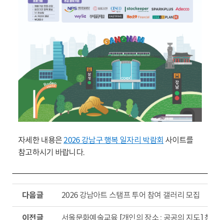
자세한 내용은
2026 강남구 행복 일자리 박람회
사이트를
참고하시기 바랍니다.
다
2026 강남아트 스탬프 투어 참여 갤러리 모집
음
글
이
서울문화예술교육 [개인의 장소 : 공공의 지도] 참여