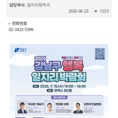
동
담당부서
: 일자리정책과
조
2026-06-23
1533
회
수
전화번호
02-3423-5599