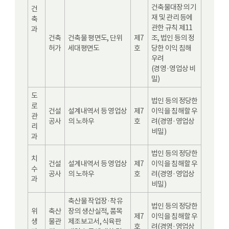
건축물대장의 기
건
재 및 관리 등에
축
관한 규칙 제11
과
건축
건축물 평면도, 단위
제7
조, 법인 등의 정
허가
세대평면도
호
당한 이익 침해
우려
(경영·영업상 비
밀)
도
법인 등의 정당한
로
건설
설계내역서 등 영업상
제7
이익을 침해할 우
관
공사
의 노하우
호
려(경영·영업상
리
비밀)
과
법인 등의 정당한
치
건설
설계내역서 등 영업상
제7
이익을 침해할 우
수
공사
의 노하우
호
려(경영·영업상
과
비밀)
축산물 작업장·착유
법인 등의 정당한
위
축산
장의 생산실적, 품목
제7
이익을 침해할 우
생
물관
제조보고서, 식육판
호
려(경영·영업상