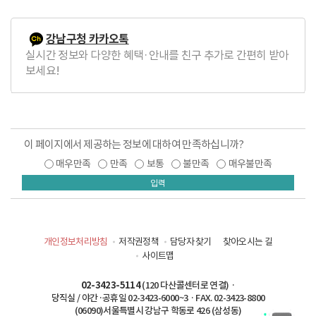
음
페
페
지
페
이
이
막
강남구청 카카오톡
이
지
지
페
실시간 정보와 다양한 혜택·안내를 친구 추가로 간편히 받아
지
로
로
이
보세요!
로
지
로
이 페이지에서 제공하는 정보에 대하여 만족하십니까?
매우만족
만족
보통
불만족
매우불만족
입력
개인정보처리방침
저작권정책
담당자 찾기
찾아오시는 길
사이트맵
02-3423-5114
(120 다산콜센터로 연결) ·
당직실 / 야간·공휴일 02-3423-6000~3 · FAX. 02-3423-8800
(06090)서울특별시 강남구 학동로 426 (삼성동)