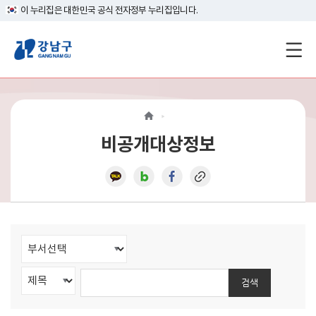
이 누리집은 대한민국 공식 전자정부 누리집입니다.
강
남
구
홈
비공개대상정보
페
이
지
메
인
검색
이