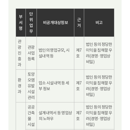
단
부
위
근
서
비공개대상정보
비고
업
거
명
무
관
법인 등의 정당한
광
관광
법인의 영업규모, 시
제7
이익을 침해할 우
진
사업
설내역 등
호
려(경영·영업상
흥
등록
비밀)
과
토양
법인 등의 정당한
환
오염
업소 시설내역 등 세
제7
이익을 침해할 우
경
유발
부 정보
호
려(경영·영업상
과
시설
비밀)
관리
공공
법인 등의 정당한
건축
설계내역서 등 영업상
제7
이익을 침해할 우
물
의 노하우
호
려(경영·영업상
시설
비밀)