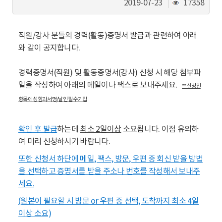
동
조
2019-07-23
17358
회
수
직원/강사 분들의 경력(활동)증명서 발급과 관련하여 아래
와 같이 공지합니다.
경력증명서(직원) 및 활동증명서(강사) 신청 시 해당 첨부파
일을 작성하여 아래의 메일이나 팩스로 보내주세요.
** 신청인
항목에 성함과 서명/날인 필수 기입
확인 후 발급
하는데
최소 2일이상
소요됩니다. 이점 유의하
여 미리 신청하시기 바랍니다.
또한 신청서 하단에
메일, 팩스, 방문, 우편
중 회신 받을 방법
을 선택하고 증명서를 받을 주소나 번호를 작성해서 보내주
세요.
(원본이 필요할 시 방문 or 우편 중 선택, 도착까지
최소 4일
이상
소요)