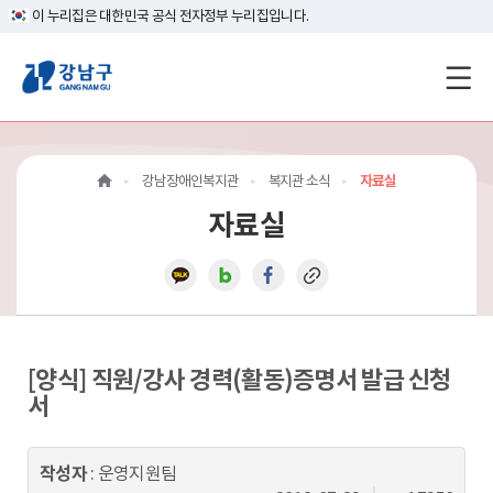
이 누리집은 대한민국 공식 전자정부 누리집입니다.
강
남
구
강남장애인복지관
복지관 소식
자료실
홈
자료실
페
이
지
메
[양식] 직원/강사 경력(활동)증명서 발급 신청
서
인
이
작성자
: 운영지원팀