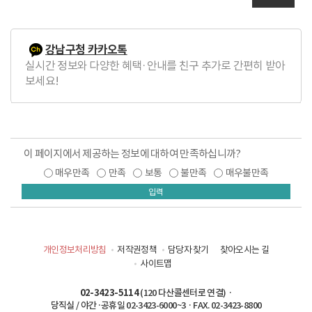
강남구청 카카오톡
실시간 정보와 다양한 혜택·안내를 친구 추가로 간편히 받아
보세요!
이 페이지에서 제공하는 정보에 대하여 만족하십니까?
매우만족
만족
보통
불만족
매우불만족
입력
개인정보처리방침
저작권정책
담당자 찾기
찾아오시는 길
사이트맵
02-3423-5114
(120 다산콜센터로 연결) ·
당직실 / 야간·공휴일 02-3423-6000~3 · FAX. 02-3423-8800