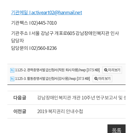
기관메일 I
activeart02@hanmail.net
기관팩스 I 02)445-7010
기관주소 I 서울 강남구 개포로605 강남장애인복지관 인사
담당자
담당문의 I 02)560-8236
1125-2. 경력증명서발급신청서(직원 퇴사자용).hwp [37.5 KB]
미리보기
1125-3. 활동증명서발급신청서(강사용).hwp [37.5 KB]
미리보기
다
강남장애인복지관 개관 10주년 연구보고서 및 성
음
글
이
2019 복지권리 안내수첩
전
글
목록