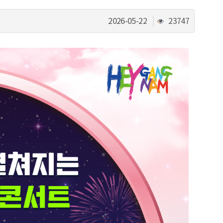
조
2026-05-22
23747
회
수