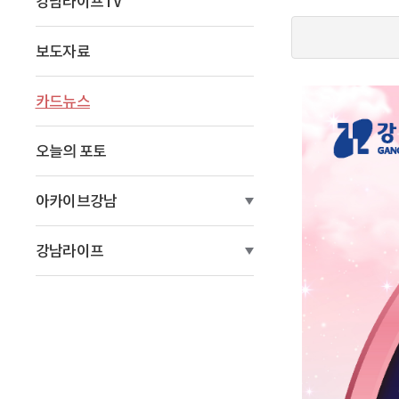
강남라이프TV
이
동
보도자료
카드뉴스
오늘의 포토
아카이브강남
강남라이프