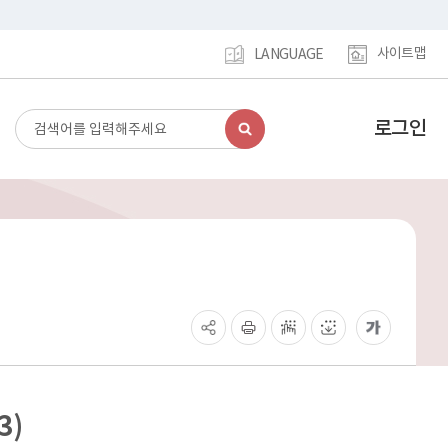
사이트맵
LANGUAGE
로그인
검
강
색
남
구
홈
페
이
지
메
인
이
동
3)