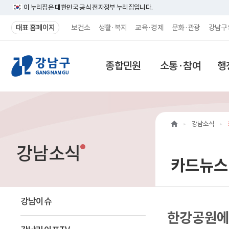
이 누리집은 대한민국 공식 전자정부 누리집입니다.
대표 홈페이지
보건소
생활·복지
교육·경제
문화·관광
강남구
강
종합민원
소통·참여
행
남
구
홈
강남소식
페
강남소식
이
카드뉴스
지
메
강남이슈
한강공원에서
인