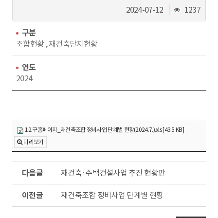
동
조
2024-07-12
1237
회
수
구분
조합현황 , 재건축단지현황
연도
2024
12.구홈페이지_재건축조합 정비사업 단계별 현황(2024.7.).xls [43.5 KB]
미리보기
다
재건축·주택건설사업 추진 현황판
음
글
이
재건축조합 정비사업 단계별 현황
전
글