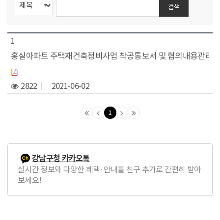
동
검색
1
홍실아파트 주택재건축정비사업 착공통보서 및 협의내용관리책임
2822
2021-06-02
1
맨
이
다
맨
처
전
음
마
음
페
페
지
페
이
이
막
강남구청 카카오톡
이
지
지
페
실시간 정보와 다양한 혜택·안내를 친구 추가로 간편히 받아
지
로
로
이
보세요!
로
지
로