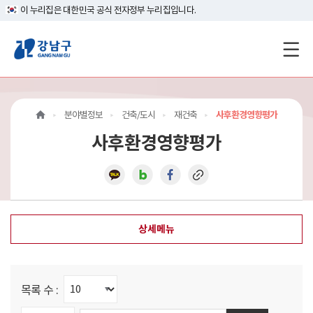
이 누리집은 대한민국 공식 전자정부 누리집입니다.
강
남
구
분야별정보
건축/도시
재건축
사후환경영향평가
홈
사후환경영향평가
페
이
지
상세메뉴
메
인
이
목록 수 :