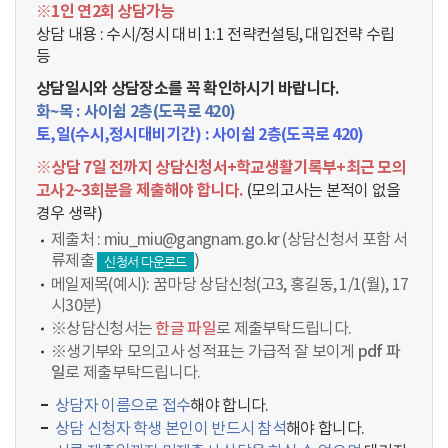
동
※1인 연2회 상담가능
상담 내용 : 수시/정시 대비 1:1 전략컨설팅, 대입전략 수립
등
상담일시와 상담장소를 꼭 확인하시기 바랍니다.
화~목 : 사이쉼 2층(도곡로 420)
토,일(수시,정시대비기간) : 사이쉼 2층(도곡로 420)
※상담 7일 전까지 상담신청서+학교생활기록부+최근 모의
고사2~3회분을 제출해야 합니다.
(모의고사는 본적이 없을
경우 생략)
제출처 : miu_miu@gangnam.go.kr (상담신청서 포함 서
류제출
)
신청서 다운로드
메일제목(예시): 꿈마당 상담신청(고3, 홍길동, 1/1(월), 17
시30분)
※상담신청서는
한글 파일
로 제출부탁드립니다.
※생기부와 모의고사 성적표는 가급적 잘 보이게
pdf 파
일
로 제출부탁드립니다.
상담자 이름으로 접수
해야 합니다.
상담 신청자 학생 본인이 반드시 참석
해야 합니다.