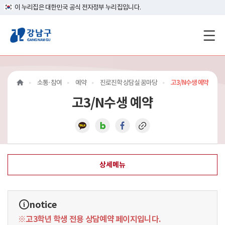
이 누리집은 대한민국 공식 전자정부 누리집입니다.
강
남
구
소통·참여
예약
진로진학 상담실 꿈마당
고3/N수생 예약
홈
고3/N수생 예약
페
이
지
상세메뉴
메
인
notice
이
※고3학년 학생 전용 상담예약 페이지입니다.