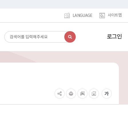
사이트맵
LANGUAGE
로그인
검
강
색
남
구
홈
페
이
지
메
인
이
동