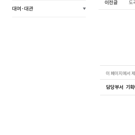
도
전
대여·대관
글
이 페이지에서 
담당부서
기획