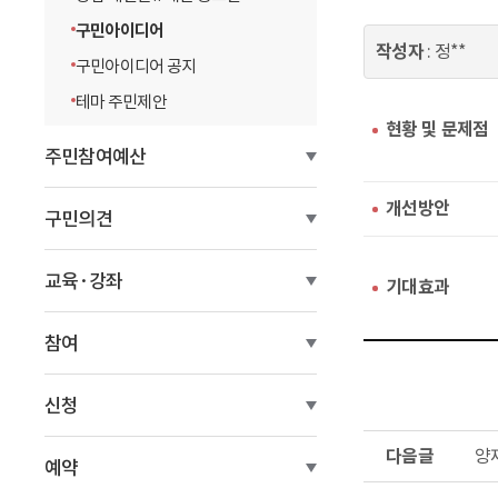
이
구민아이디어
작성자
: 정**
동
구민아이디어 공지
테마 주민제안
현황 및 문제점
주민참여예산
개선방안
구민의견
교육·강좌
기대효과
참여
신청
다
양
음
예약
글
이